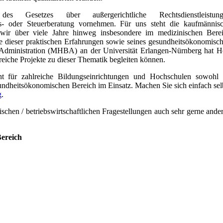
s Gesetzes über außergerichtliche Rechtsdienstleistung
s- oder Steuerberatung vornehmen. Für uns steht die kaufmännis
ir über viele Jahre hinweg insbesondere im medizinischen Bere
 dieser praktischen Erfahrungen sowie seines gesundheitsökonomisc
Administration (MHBA) an der Universität Erlangen-Nürnberg hat H
reiche Projekte zu dieser Thematik begleiten können.
t für zahlreiche Bildungseinrichtungen und Hochschulen sowohl
undheitsökonomischen Bereich im Einsatz. Machen Sie sich einfach sel
g
.
ischen / betriebswirtschaftlichen Fragestellungen auch sehr gerne ande
ereich