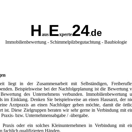
H
E
24
de
aus
xperte
.
Immobilienbewertung - Schimmelpilzbegutachtung - Baubiologie
gen
it liegt in der Zusammenarbeit mit Selbständigen, Freiberufle
enden. Beispielsweise bei der Nachfolgeplanung ist die Bewertung 
r Bewertung des Unternehmens verbunden. Immobilienbewertung 
 im Einklang. Denken Sie beispielsweise an einen Hausarzt, der ni
eine Arztpraxis an einen Nachfolger geben möchte, damit die örtli
t ist. Diese Zielgruppen beraten wir sehr gerne in Verbindung mit ei
Praxis- bzw. Unternehmensabgabe / -übergabe.
e Praxis oder ein solches Kleinunternehmen in Verbindung mit ei
n fachlich qualifizierten Händen.