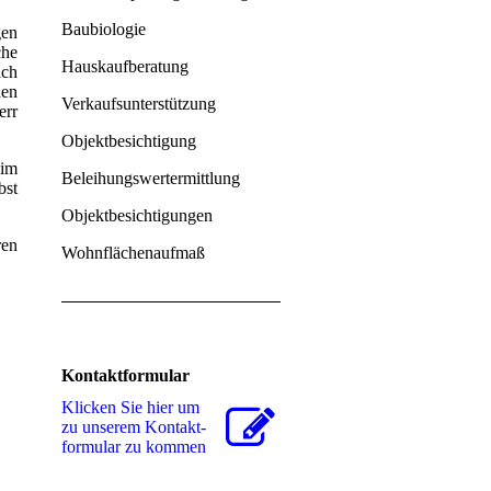
Baubiologie
en
che
Hauskaufberatung
ich
hen
Verkaufsunterstützung
err
Objektbesichtigung
 im
Beleihungswertermittlung
bst
Objektbesichtigungen
ren
Wohnflächenaufmaß
Kontaktformular
Klicken Sie hier um
zu unserem Kon­takt­
for­mu­lar zu kommen