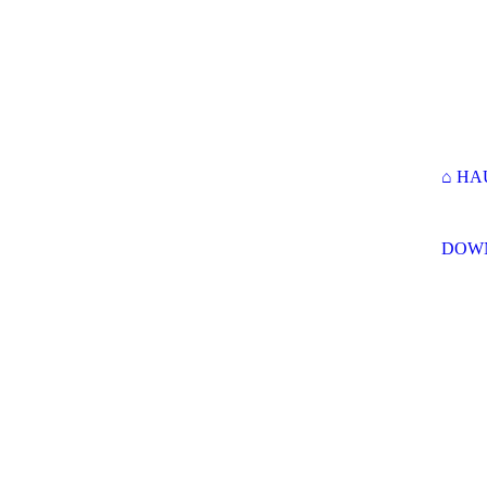
⌂ HA
DOW