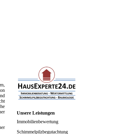
rn,
von
und
cht
che
ner
Unsere Leistungen
Immobilienbewertung
ner
Schimmelpilzbegutachtung