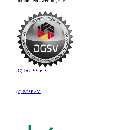
Immobilienbewertung e. V.
(C) DGuSV e. V.
(C) BDSF e.V.